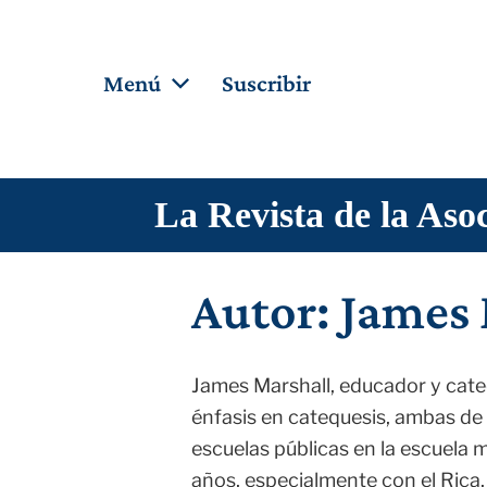
Menú
Suscribir
Cat
Hogar
Sitio de la revista
Cari
La Revista de la Asoc
Miembros de la Junta
En la
Colaboradoras
Fe ca
Archives
Autor: James
Blog
Buscar
James Marshall, educador y catequ
Contribuyentes
énfasis en catequesis, ambas de 
escuelas públicas en la escuela 
años, especialmente con el Rica,