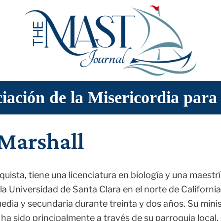
egorías Populares
sma de la Misericordia
Artes creativas
Asuntos crítico
iación de la Misericordia para
s noticias
Diálogo interdisciplinario
Praxis teológica
tólica
Santos y personas santas
Vida religiosa
 Marshall
ista, tiene una licenciatura en biología y una maestrí
la Universidad de Santa Clara en el norte de California
media y secundaria durante treinta y dos años. Su min
 ha sido principalmente a través de su parroquia local